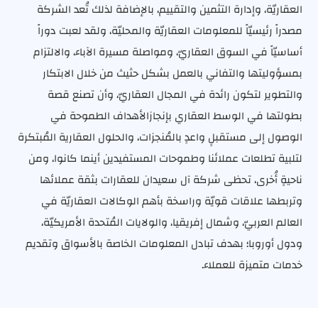
العقاريّة، وإدارة التثمين والتقييم، بالإضافة لذلك تُعد الشركة
مصدراً رئيسيّاً للمعلومات العقاريّة والمحليّة، ولقد لعبت دوراً
أساسيّاً في السوق العقاريّ، ومواصلة مسيرة الآباء، والالتزام
بمسؤوليتها والتفاني بالعمل بشكل حثيث من خلال الابتكار
والتطوير لتكون رائدة في المجال العقاريّ، وأن تصنع قصة
بطولتها في الوسط العقاري بإنجازالأهداف الطموحة في
الوصول إلى مستقبلٍ واعدٍ بالمُنجزات، والحلول العقارية المُبتكرة
لتلبية تطلعات عملائنا وطموحات المستفيدين أينما كانوا، ومن
ناحيةٍ أُخرى، تحظى شركة آل سعيدان للعقارات بثقة عملائها
وتربطها علاقات قويّة وراسخة بأهم الوكالات العقاريّة في
العالم العربيّ، وشمال إفريقيا، والولايات المُتحدة الأمريكيّة،
ودول أوروبا؛ بهدف تبادل المعلومات الخاصة بالأسواق وتقديم
خدمات متميزة للعملاء.