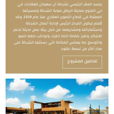
يجسد المقر الرئيسي لشركة آل سعيدان للعقارات في
حي المروج بمدينة الرياض هوية الشركة ومسيرتها
الممتدة في قطاع التطوير العقاري منذ عام 1934. وقد
صُمم ليكون المركز الرئيس لإدارة أعمال الشركة
واستثماراتها ومشاريعها، من خلال بيئة عمل حديثة تدعم
الابتكار، وتعزز كفاءة اتخاذ القرار، وتواكب خطط النمو
والتوسع، بما يعكس المكانة التي رسختها الشركة على
مدار أكثر من تسعة عقود.
تفاصيل المشروع