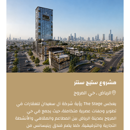
مشروع ستيج سنتر
الرياض , حي المروج
يعكس The Stage رؤية شركة آل سعيدان للعقارات في
تطوير وجهات عصرية متكاملة، حيث يجمع في حي
المروج بمدينة الرياض بين المطاعم والمقاهي والأنشطة
التجارية والترفيهية. كما يضم فندق رينيسانس من