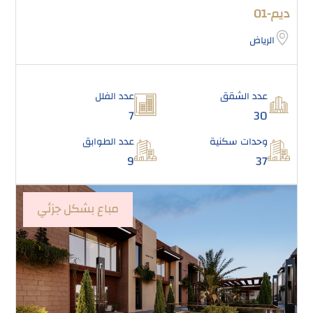
ديم-01
الرياض
عدد الشقق
عدد الفلل
7
30
وحدات سكنية
عدد الطوابق
9
37
مباع بشكل جزئي