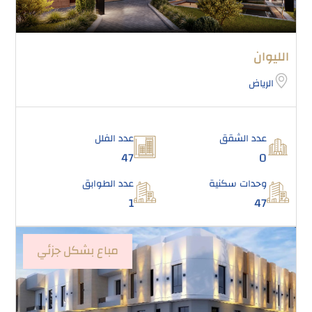
الليوان
الرياض
عدد الشقق
عدد الفلل
47
0
وحدات سكنية
عدد الطوابق
1
47
مباع بشكل جزئي