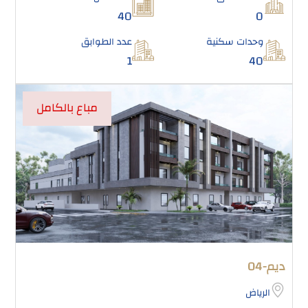
40
0
وحدات سكنية
عدد الطوابق
1
40
مباع بالكامل
ديم-04
الرياض