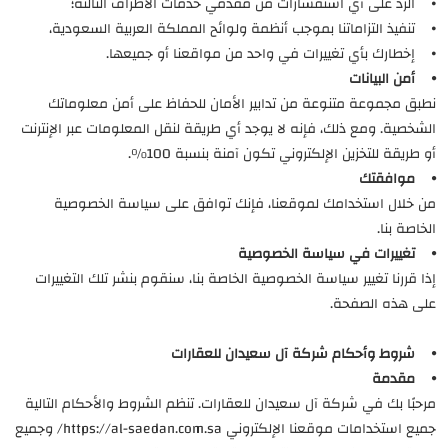
⦁ الرد على أي استفسارات من مقدمي خدمات الأطراف الثالثة؛
⦁ تنفيذ التزاماتنا بموجب أنظمة ولوائح المملكة العربية السعودية،
⦁ إخطارك بأي تغييرات في واحد من مواقعنا أو جميعها.
⦁ أمن البيانات
نطبق مجموعة متنوعة من تدابير الأمان للحفاظ على أمن معلوماتك
الشخصية. ومع ذلك، فإنه لا يوجد أي طريقة لنقل المعلومات عبر الإنترنت
أو طريقة للتخزين الإلكتروني تكون آمنة بنسبة 100%.
⦁ موافقتك
من خلال استخدامك لموقعنا، فإنك توافق على سياسة الخصوصية
الخاصة بنا.
⦁ تغييرات في سياسة الخصوصية
إذا قررنا تغيير سياسة الخصوصية الخاصة بنا، سنقوم بنشر تلك التغييرات
على هذه الصفحة.
⦁ شروط وأحكام شركة آل سعيدان للعقارات
⦁ مقدمة
مرحبًا بك في شركة آل سعيدان للعقارات. تنظم الشروط والأحكام التالية
جميع استخدامات موقعنا الإلكتروني https://al-saedan.com.sa/ وجميع