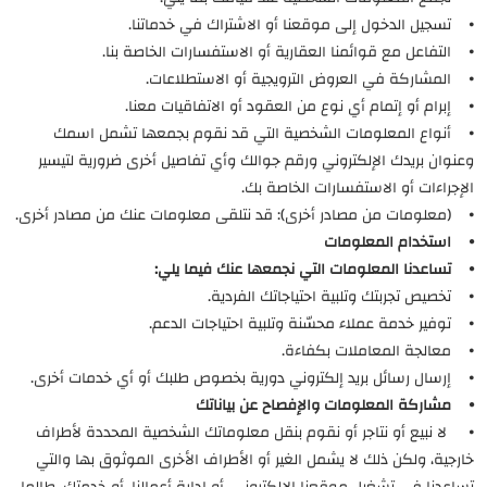
⦁ تسجيل الدخول إلى موقعنا أو الاشتراك في خدماتنا.
⦁ التفاعل مع قوائمنا العقارية أو الاستفسارات الخاصة بنا.
⦁ المشاركة في العروض الترويجية أو الاستطلاعات.
⦁ إبرام أو إتمام أي نوع من العقود أو الاتفاقيات معنا.
⦁ أنواع المعلومات الشخصية التي قد نقوم بجمعها تشمل اسمك
وعنوان بريدك الإلكتروني ورقم جوالك وأي تفاصيل أخرى ضرورية لتيسير
الإجراءات أو الاستفسارات الخاصة بك.
⦁ (معلومات من مصادر أخرى): قد نتلقى معلومات عنك من مصادر أخرى.
⦁ استخدام المعلومات
⦁ تساعدنا المعلومات التي نجمعها عنك فيما يلي:
⦁ تخصيص تجربتك وتلبية احتياجاتك الفردية.
⦁ توفير خدمة عملاء محسّنة وتلبية احتياجات الدعم.
⦁ معالجة المعاملات بكفاءة.
⦁ إرسال رسائل بريد إلكتروني دورية بخصوص طلبك أو أي خدمات أخرى.
⦁ مشاركة المعلومات والإفصاح عن بياناتك
⦁ لا نبيع أو نتاجر أو نقوم بنقل معلوماتك الشخصية المحددة لأطراف
خارجية، ولكن ذلك لا يشمل الغير أو الأطراف الأخرى الموثوق بها والتي
تساعدنا في تشغيل موقعنا الإلكتروني، أو إدارة أعمالنا، أو خدمتك، طالما