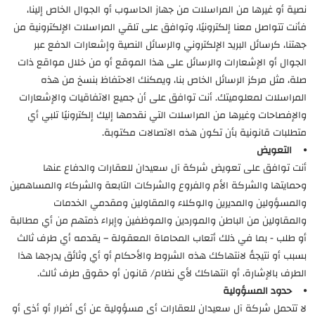
نصية أو غيرها من المراسلات من جهاز الحاسوب أو الجوال الخاص إلينا،
فأنت تتواصل معنا إلكترونيًا، وتوافق على تلقي المراسلات الإلكترونية من
جهتنا، كرسائل البريد الإلكتروني والرسائل النصية وإشعارات الدفع عبر
الجوال أو الإشعارات والرسائل على هذا الموقع أو من خلال مواقع ذات
صلة، مثل مركز الرسائل الخاص بنا، ويمكنك الاحتفاظ بنسخ من هذه
المراسلات لمعلوميتك. أنت توافق على أن جميع الاتفاقيات والإشعارات
والإفصاحات وغيرها من المراسلات التي نقدمها إليك إلكترونيًا تلبي أي
متطلبات قانونية بأن تكون هذه الاتصالات مكتوبة.
⦁ التعويض
أنت توافق على تعويض شركة آل سعيدان للعقارات والدفاع عنها
وحمايتها والشركة الأم والفروع والشركات التابعة والشركاء والمساهمين
والمسؤولين والمديرين والوكلاء والمقاولين ومقدمي الخدمات
والمقاولين من الباطن والموردين والموظفين وإبراء ذمتهم من أي مطالبة
أو طلب - بما في ذلك أتعاب المحاماة المعقولة – يقدمه أي طرف ثالث
بسبب أو نتيجةً لانتهاكك هذه الشروط والأحكام أو أي وثائق يدرجها هذا
الطرف بالإشارة، أو انتهاكك لأي نظام/ قانون أو حقوق طرف ثالث.
⦁ حدود المسؤولية
لا تتحمل شركة آل سعيدان للعقارات أي مسؤولية عن أي أضرار أو أذى أو