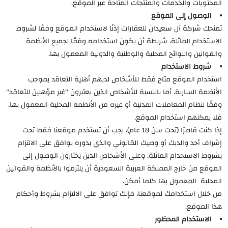
المحتويات والخدمات والمنتجات المتاحة عبر الموقع.
⦁ الوصول إلى الموقع
تمنحك شركة آل سعيدان للعقارات إذنًا لاستخدام الموقع وفقًا لشروط
الاستخدام الماثلة، شريطة أن يكون استخدامه وفقًا لجميع الأنظمة
والقوانين واللوائح المحلية والوطنية والدولية المعمول بها.
⦁ شروط الاستخدام
استخدام الموقع متاح فقط للأشخاص لديهم أهلية التعاقد بموجب
الأنظمة السارية. أما بالنسبة للأشخاص الذين يعتبرون "غير مؤهلين للتعاقد"
وفقًا لنظام المعاملات المدنية أو غيره من الأنظمة المحلية المعمول بها،
فلا يمكنهم استخدام الموقع.
إذا كنت قاصرًا (تحت سن 18 عام)، يجب أن تستخدم موقعنا فقط تحت
إشراف أحد والديك أو وصيك القانوني والذي بدوره يوافق على الالتزام
بشروط الاستخدام الماثلة. وعلى الأشخاص الذين يختارون الوصول إلى
الموقع من خارج المملكة العربية السعودية أن يلتزموا بالأنظمة والقوانين
المحلية المعمول بها كلما أمكن.
من خلال استخدامك لموقعنا، فإنك توافق على الالتزام بشروط وأحكام
هذا الموقع.
⦁ الاستخدام المحظور