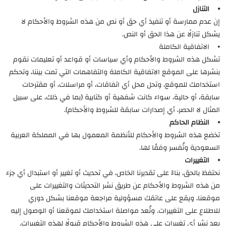
⦁ التنازل
إن عدم ممارسة أو تنفيذ أي حق أو نص من هذه الشروط والأحكام لا
يشكل تنازلًا عن هذا الحق أو النص.
⦁ الاتفاقية الكاملة
تشكل هذه الشروط والأحكام وأي سياسات أو قواعد أو تعليمات نقوم
بنشرها على الموقع الاتفاقية الكاملة والتفاهمات التي تمت بيننا، وتحكم
استخدامك للموقع، وتحل محل أي اتفاقات، أو مراسلات، أو مقترحات
سابقة، أو حالية، سواء كانت شفهية أو كتابية (بما في ذلك، على سبيل
المثال لا الحصر، أي إصدارات سابقة للشروط والأحكام).
⦁ النظام الحاكم
تخضع هذه الشروط والأحكام للأنظمة المعمول بها في المملكة العربية
السعودية وتُفسر وفقًا لها.
⦁ التغييرات
نحتفظ بالحق، بناءً على تقديرنا الخاص، في تحديث أو تغيير أو استبدال أي جزء
من هذه الشروط والأحكام عن طريق نشر التحديثات والتغييرات على
موقعنا، ويقع على عاتقك مسؤولية مراجعة موقعنا بشكل دوري
للاطلاع على التغييرات. وتُعد مواصلة استخدامك لموقعنا أو الوصول إليه
بعد نشر أي تغييرات على هذه الشروط والأحكام قبولًا لهذه التغييرات.