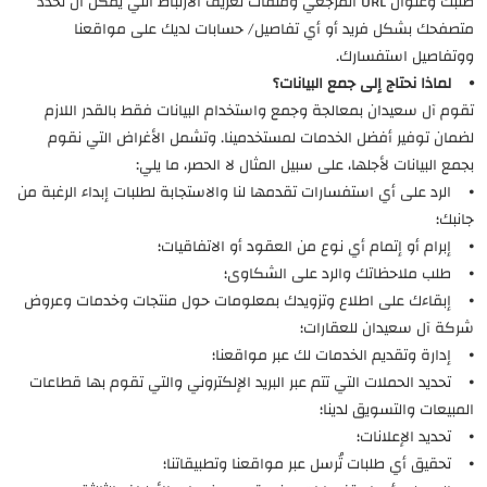
طلبك وعنوان URL المرجعي وملفات تعريف الارتباط التي يمكن أن تحدد
متصفحك بشكل فريد أو أي تفاصيل/ حسابات لديك على مواقعنا
ووتفاصيل استفسارك.
⦁ لماذا نحتاج إلى جمع البيانات؟
تقوم آل سعيدان بمعالجة وجمع واستخدام البيانات فقط بالقدر اللازم
لضمان توفير أفضل الخدمات لمستخدمينا. وتشمل الأغراض التي نقوم
بجمع البيانات لأجلها، على سبيل المثال لا الحصر، ما يلي:
⦁ الرد على أي استفسارات تقدمها لنا والاستجابة لطلبات إبداء الرغبة من
جانبك؛
⦁ إبرام أو إتمام أي نوع من العقود أو الاتفاقيات؛
⦁ طلب ملاحظاتك والرد على الشكاوى؛
⦁ إبقاءك على اطلاع وتزويدك بمعلومات حول منتجات وخدمات وعروض
شركة آل سعيدان للعقارات؛
⦁ إدارة وتقديم الخدمات لك عبر مواقعنا؛
⦁ تحديد الحملات التي تتم عبر البريد الإلكتروني والتي تقوم بها قطاعات
المبيعات والتسويق لدينا؛
⦁ تحديد الإعلانات؛
⦁ تحقيق أي طلبات تُرسل عبر مواقعنا وتطبيقاتنا؛