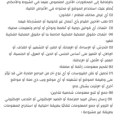
بالإضافة إلى المحظورات الأخرى المنصوص عليها في الشروط والأحكام،
يُحظر عليك استخدام الموقع أو محتواه في الأغراض التالية:
(1) أي غرض مخالف للنظام / القانون؛
(2) طلب الآخرين القيام بأي أعمال غير قانونية أو المشاركة فيها؛
(3) انتهاك أي قوانين دولية أو أنظمة ولوائح أو أوامر وتعليمات محلية؛
(4) انتهاك حقوق الملكية الفكرية الخاصة بنا أو حقوق الملكية الفكرية
للغير؛
(5) التحرش، أو الإساءة، أو الإهانة، أو الضرر، أو التشهير، أو القذف، أو
الإذلال، أو التمييز على أساس الجنس، أو الدين، أو العرق، أو الجنسية، أو
العمر، أو الأصل، أو الإعاقة؛
(6) تقديم معلومات زائفة أو مضللة؛
(7) تحميل أو نقل الفيروسات أو أي نوع آخر من البرامج الضارة التي قد تؤثر
على وظيفة الموقع أو تشغيله أو أي موقع ويب ذي صلة أو مواقع
أخرى أو الإنترنت بشكل عام؛
(8) جمع أو تتبع معلومات شخصية للآخرين؛
(9) إرسال رسائل البريد المزعجة أو التصيد الإلكتروني أو التلاعب الإلكتروني
أو التزوير أو جمع المعلومات تلقائيًا بطريقة احتيالية أو استخراج المعلومات
بطريقة غير مشروعة ؛