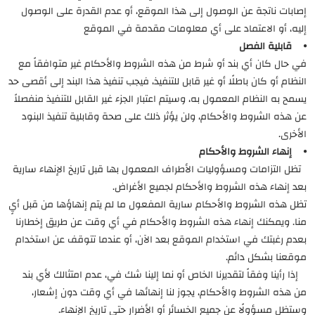
إصابات ناتجة عن الوصول إلى هذا الموقع، أو عدم القدرة على الوصول
إليه، أو الاعتماد على أي معلومات مقدمة في الموقع
⦁ قابلية الفصل
في حال كان أي بند أو شرط من هذه الشروط والأحكام غير متوافقاً مع
النظام أو كان باطلًا أو غير قابل للتنفيذ، فيجب تنفيذ هذا البند إلى أقصى حد
يسمح به النظام المعمول به، وسيتم اعتبار الجزء غير القابل للتنفيذ منفصلاً
عن هذه الشروط والأحكام، ولن يؤثر ذلك على صحة وقابلية تنفيذ البنود
الأخرى.
⦁ إنهاء الشروط والأحكام
تظل التزامات ومسؤوليات الأطراف المعمول بها قبل تاريخ الإنهاء سارية
بعد إنهاء هذه الشروط والأحكام لجميع الأغراض.
تظل هذه الشروط والأحكام سارية المفعول ما لم يتم إنهاؤها من قبل أيٍ
منا. ويمكنك إنهاء هذه الشروط والأحكام في أي وقت عن طريق إخطارنا
بعدم رغبتك في استخدام الموقع بعد الآن، أو عندما تتوقف عن استخدام
موقعنا بشكل دائم.
إذا رأينا وفقاً لتقديرنا الخاص أو نما إلينا شك في، عدم امتثالك لأي بند
من هذه الشروط والأحكام، يجوز لنا إنهائها في أي وقت دون إشعار،
وستظل مسؤولًا عن جميع الخسائر أو الأضرار حتى تاريخ الإنهاء.