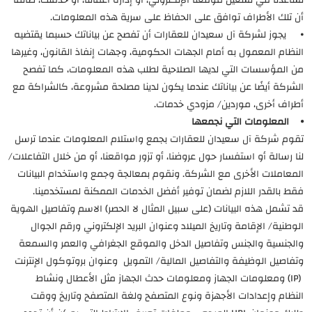
أن تلك الأطراف توافق على الحفاظ على سرية هذه المعلومات.
⦁ يجوز لشركة آل سعيدان للعقارات أن تفصح عن بياناتك حسبما يقتضيه
النظام المعمول به أمام الجهات الحكومية، وجهات إنفاذ القانون، وغيرها
من المؤسسات التي لديها الصلاحية لطلب هذه المعلومات، كما تفصح
الشركة أيضًا عن بياناتك عندما يكون لدينا مصلحة مشروعة، كالشراكة مع
أطراف أخرى، موردين/ مزودي خدمات.
⦁ المعلومات التي نجمعها
تقوم شركة آل سعيدان للعقارات بجمع واستلام المعلومات عندما ترسل
لنا رسالة أو استفسار حول عروضنا، أو تزور مواقعنا، أو من خلال التفاعلات/
المعاملات الأخرى مع الشركة. ونقوم بمعالجة وجمع واستخدام البيانات
فقط بالقدر اللازم لضمان توفير أفضل الخدمات الممكنة لمستخدمينا.
قد تشمل هذه البيانات (على سبيل المثال لا الحصر) الاسم وتفاصيل الهوية
الوطنية/ الإقامة وتاريخ الميلاد وعنوان البريد الإلكتروني ورقم الجوال
والجنسية والجنس وتفاصيل الدخل والموقع الجغرافي والعمر والسمعة
وتفاصيل الوظيفة والتفاصيل المالية/ التمويل وعنوان بروتوكول الإنترنت
(IP) ومعلومات الجهاز ومعلومات حدث الجهاز مثل الأعطال ونشاط
النظام وإعدادات الأجهزة ونوع المتصفح ولغة المتصفح وتاريخ ووقت