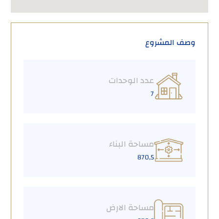
وصف المشروع
عدد الوحدات
7
مساحة البناء
870٫5
مساحة الارض