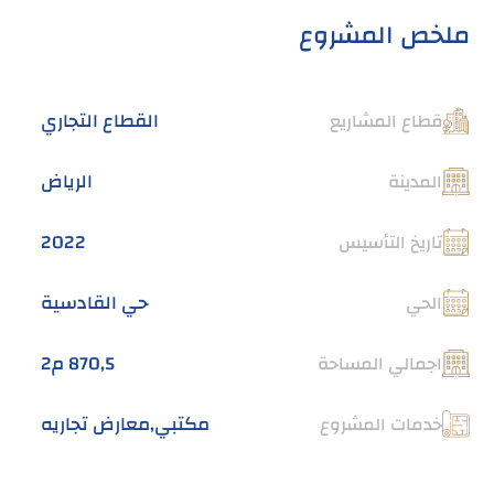
ملخص المشروع
القطاع التجاري
قطاع المشاريع
الرياض
المدينة
2022
تاريخ التأسيس
حي القادسية
الحي
870٫5 م2
اجمالي المساحة
مكتبي,معارض تجاريه
خدمات المشروع