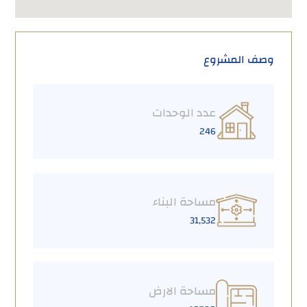
وصف المشروع
عدد الوحدات
246
مساحة البناء
31,532
مساحة الارض