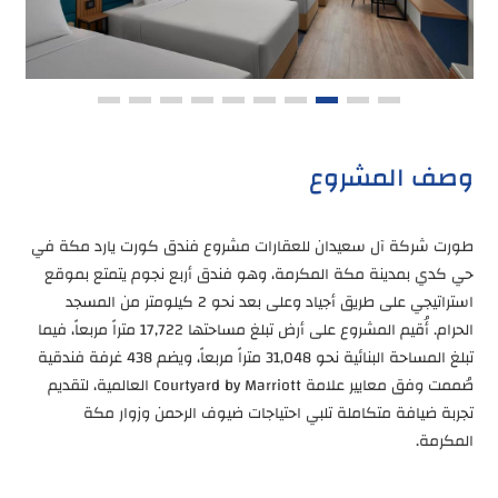
وصف المشروع
طورت شركة آل سعيدان للعقارات مشروع فندق كورت يارد مكة في
حي كدي بمدينة مكة المكرمة، وهو فندق أربع نجوم يتمتع بموقع
استراتيجي على طريق أجياد وعلى بعد نحو 2 كيلومتر من المسجد
الحرام. أُقيم المشروع على أرض تبلغ مساحتها 17,722 متراً مربعاً، فيما
تبلغ المساحة البنائية نحو 31,048 متراً مربعاً، ويضم 438 غرفة فندقية
صُممت وفق معايير علامة Courtyard by Marriott العالمية، لتقديم
تجربة ضيافة متكاملة تلبي احتياجات ضيوف الرحمن وزوار مكة
المكرمة.