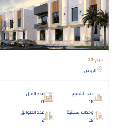
ديم-14
الرياض
عدد الشقق
عدد الفلل
0
18
وحدات سكنية
عدد الطوابق
2
18