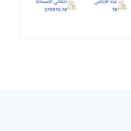
عدد الأراضي
اجمالي المساحة
379970.74
78