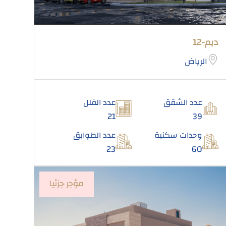
ديم-12
الرياض
عدد الشقق
عدد الفلل
21
39
وحدات سكنية
عدد الطوابق
23
60
مؤجر جزئيا