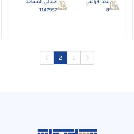
عدد الأراضي
اجمالي المساحة
1147952
8
2
1