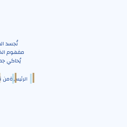
تُجسد ال
مفهوم الخد
يُحاكي جمي
الرئيسية
من ن