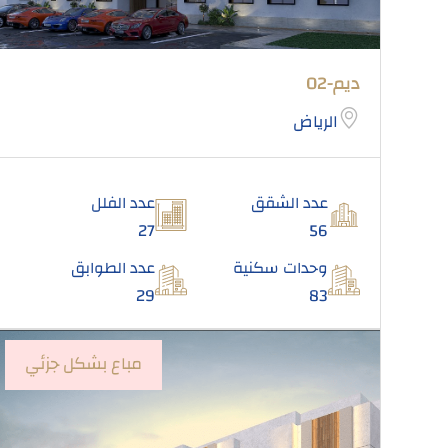
ديم-02
الرياض
عدد الشقق
عدد الفلل
27
56
وحدات سكنية
عدد الطوابق
29
83
مباع بشكل جزئي