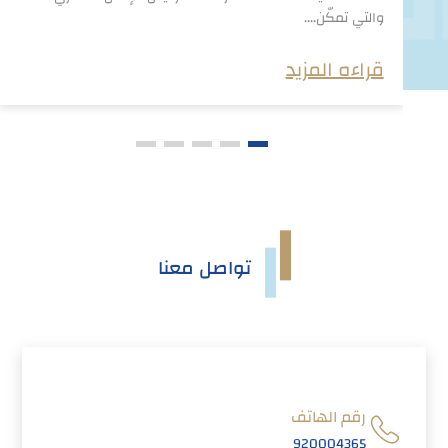
والتي تمكّن....
قراءه المزيد
تواصل معنا
رقم الهاتف
920004365