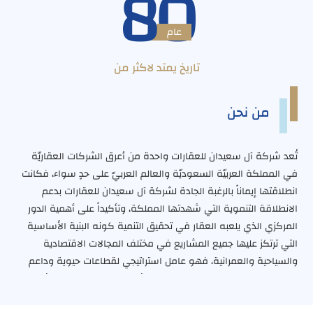
80
عام
تاريخ يمتد لاكثر من
من نحن
تُعد شركة آل سعيدان للعقارات واحدة من أعرق الشركات العقاريّة
في المملكة العربيّة السعوديّة والعالم العربيّ على حدٍ سواء، فكانت
انطلاقتها إيماناً بالرغبة الجادة لشركة آل سعيدان للعقارات بدعم
الانطلاقة التنموية التي شهدتها المملكة، وتأكيداً على أهمية الدور
المركزي الذي يلعبه العقار في تحقيق التنمية كونه البنية الأساسية
التي ترتكز عليها جميع المشاريع في مختلف المجالات الاقتصادية
والسياحية والعمرانية، فهو عامل استراتيجي لقطاعات حيوية وداعم
مهم للتنمية المستدامة بمفهومها الشامل فقد استطاعت الشركة
منذ الإعلان عن تأسيسها بشكل رسميّ عام 1934م أن تُرسخ مكانتها